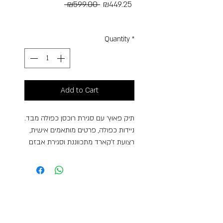
Regular
Sale
 ₪599.00 
₪449.25
Price
Price
Free Shipping
Quantity
*
Add to Cart
תיק פאוץ׳ עם סגירת רוכסן כפולה מבד.
ניידות כפולה, פרטים מותאמים אישית,
רצועת ז'קארד מתכווננת וסגירת אבזם
תֵאוּר
MD20 מגלם את הטרנד הזיקית
המפרש את הרצון לשינוי מתמיד, חופשי
מאילוצים, דוגמאות ודגמים כפויים.
MD20 מסתגל לכל אורח חיים עם
הרבגוניות המקורית של עיצוביו ומדגיש