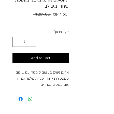
ארנק מלבני מעטפת BIAGINI
שחור משולב
Regular
Sale
 ₪289.00 
₪144.50
Price
Price
Free Shipping
Quantity
*
Add to Cart
ארנק נשים בעיצוב סימטרי עם שילוב
טקסטורות ייחודי וסגירת קלפה נקייה
עם מגנטים נסתרים.
כולל מקום ל-11 כרטיסים, שלושה תאים
רחבים לשטרות או ניירות ותא רוכסן
בגב לאחסון מטבעות.
תיאור הדגם