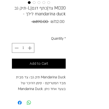
תיק גב-L|צד|כתף דגם MD20
- לילך mandarina duck
Regular
Sale
 ₪890.00 
₪712.00
Price
Price
Free Shipping
Quantity
*
Add to Cart
תיק גב/ צד מבית Mandarina Duck
מבד המטריקס - סימן ההיכר של
Mandarina Duck. בצעד אחד ניתן
להפוך את תיק הצד לתיק גב ולהיפך.
לתיק - כיס קדמי עם סגירת רוכסן,
רצועות מתכווננת וכיסים פנימיים