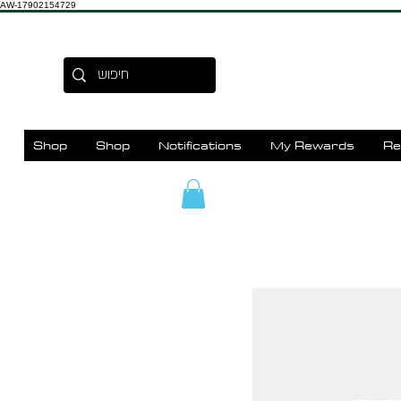
AW-17902154729
Shop
Shop
Notifications
My Rewards
Re