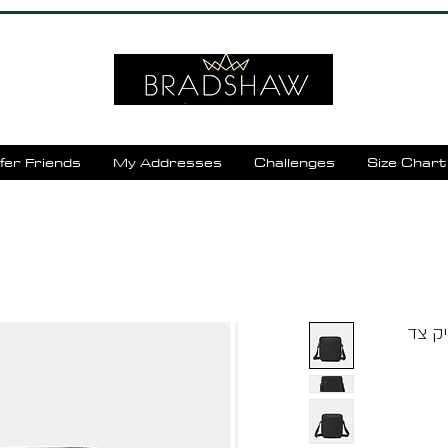
fer Friends
My Addresses
Challenges
Size Chart
URBAN שחור MANDARINA