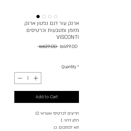
ארנק עור דגם נפטון ארנק
מזומן ומטבעות וכרטיסים
VISCONTI
Regular
Sale
 ₪629.00 
₪499.00
Price
Price
Free Shipping
Quantity
*
Add to Cart
חריצים לכרטיסי אשראי 12
חלון זיהוי: 1
תא לפתקים: כן