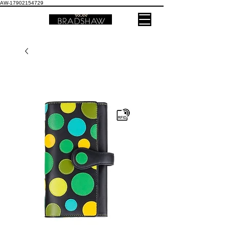
AW-17902154729