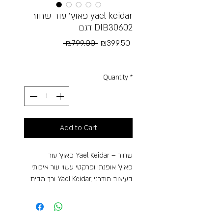
פאוץ׳ עור שחור yael keidar
דגם DIB30602
Regular
Sale
 ₪799.00 
₪399.50
Price
Price
Free Shipping
Quantity
*
Add to Cart
פאוץ’ עור Yael Keidar – שחור
פאוץ’ אופנתי ופרקטי עשוי עור איכותי
ורך מבית Yael Keidar, בעיצוב מודרני
ונקי שמתאים לשימוש יומיומי וללוק
אורבני עדכני. הפאוץ’ מגיע בגוון שחור
עמוק ואלגנטי המעניק מראה ייחודי