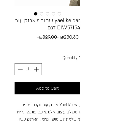
ארנק עור s שחור yael keidar
דגם DIW57154
Regular
Sale
 ₪329.00 
₪230.30
Price
Price
Free Shipping
Quantity
*
Add to Cart
ארנק עור יוקרתי מבית Yael Keidar,
המשלב עיצוב אלגנטי עם פונקציונליות
מושלמת לשימוש יומיומי. הארנק עשוי
מעור איכותי ורך במיוחד, בעל מראה