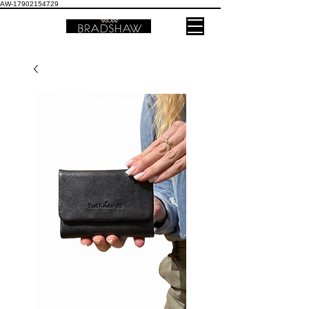
AW-17902154729