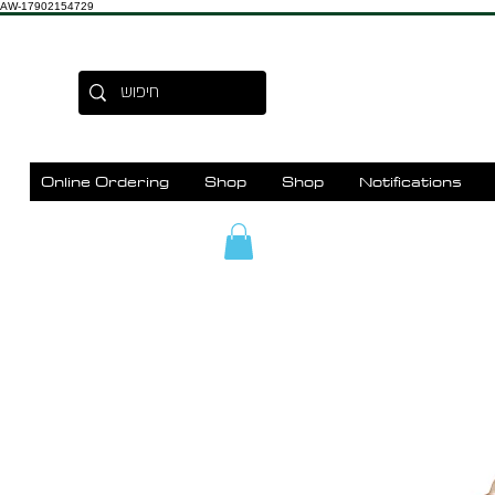
AW-17902154729
Online Ordering
Shop
Shop
Notifications