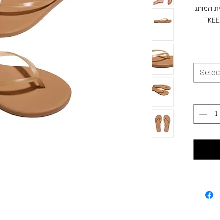
ת המותג
Aqua S בעיצוב מינימליסטי עם
לגנטי,
 ליצירת
Selec
אורך
ד לשילוב
 וי סי סוליה:
פשטות
למצוא את
יק אבל
שיתאים