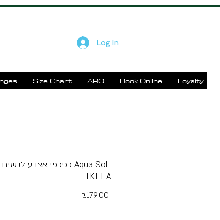
Log In
enges
Size Chart
ARO
Book Online
Loyalty
כפכפי אצבע לנשים כתום Sol
TKEEA
Price
₪179.00
Free Shipping