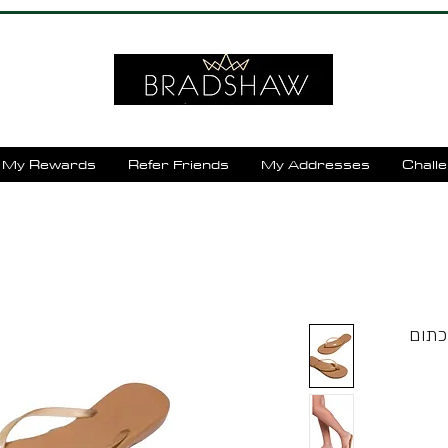
My Rewards
Refer Friends
My Addresses
Chall
Aqua -