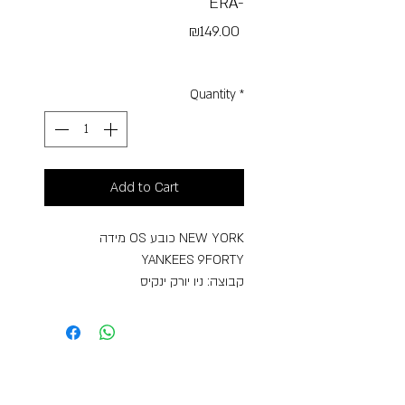
ERA-
Price
₪149.00
Free Shipping
Quantity
*
Add to Cart
מידה OS כובע NEW YORK
YANKEES 9FORTY
קבוצה: ניו יורק ינקיס
לוגו רקום במרכז,לוגו ניו ארה בצד
שמאל
ליגה: MLB
גזרה: 9FORTY
צבע: נייבי/לבן