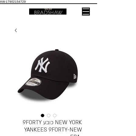
AW-17902154729
9FORTY כובע NEW YORK
YANKEES 9FORTY-NEW