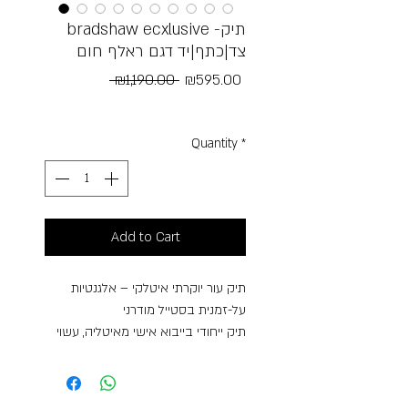
bradshaw ecxlusive -תיק
צד|כתף|יד דגם ראלף חום
Regular
Sale
 ₪1,190.00 
₪595.00
Price
Price
Free Shipping
Quantity
*
Add to Cart
תיק עור יוקרתי איטלקי – אלגנטיות
על-זמנית בסטייל מודרני
תיק ייחודי בייבוא אישי מאיטליה, עשוי
עור איכותי ורך במיוחד בגימור חלק
ונעים למגע. העיצוב הקמור והנקי מעניק
לו מראה נשי, אלגנטי ועל-זמני שמתאים