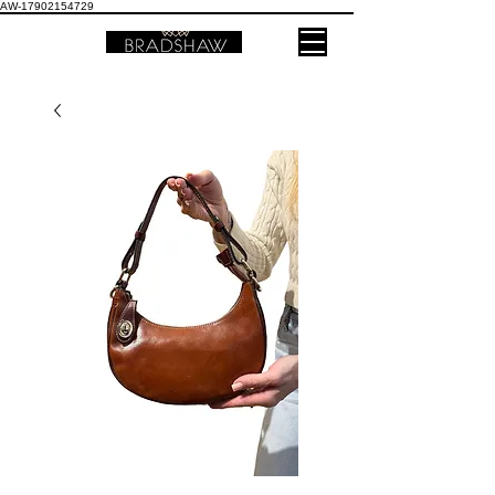
AW-17902154729