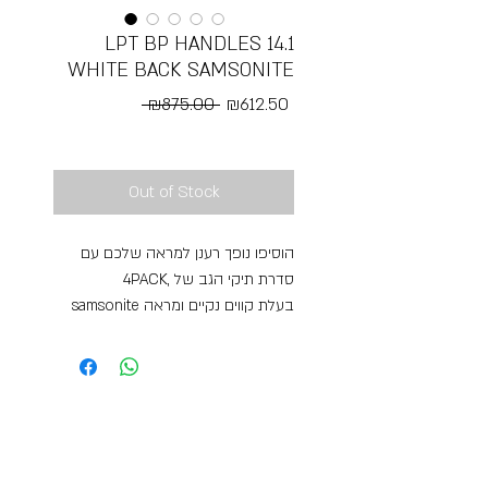
LPT BP HANDLES 14.1
WHITE BACK SAMSONITE
Regular
Sale
 ₪875.00 
₪612.50
Price
Price
Free Shipping
Out of Stock
הוסיפו נופך רענן למראה שלכם עם
4PACK, סדרת תיקי הגב של
samsonite בעלת קווים נקיים ומראה
סקנדינבי. תיקי הגב הללו מועשרים
בפרטים צבעוניים ומאורגנים במלואם
לאחסון קל של חפציכם האישיים וחפצי
העבודה. עם צבעי פסטל רכים וגוונים
בהירים יותר במגוון, 4PACK בטוח ישמח
את כולם דגם