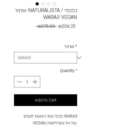
שחור-NATURALISTA / כפכפי
WARAJI VEGAN
Regular
Sale
 ₪275.00 
₪206.25
Price
Price
Free Shipping
*
שחור
Quantity
*
Add to Cart
פכפי שתי רצועות לנשים WARAJI
VEGAN של אל נטורליסטה.