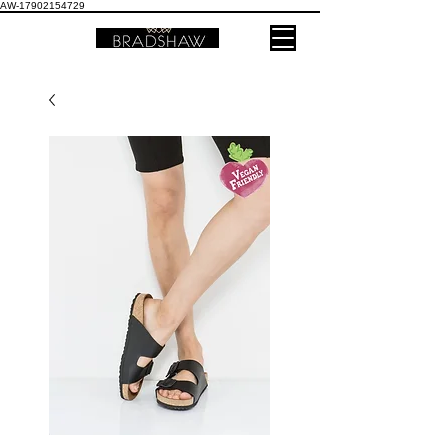
AW-17902154729