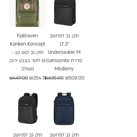
Fjallraven
תיק גב למחשב
Kanken Koncept
“17.3
- תיק גב קאן קן
Underseater M
Samsonite סדרת
16 ליטר בצבע ירוק
משולב
Moderny
Regular Price
Sale Price
Regular Price
Sale Price
₪449.00
₪354.71
₪635.00
₪508.00
Free Shipping
Free Shipping
תיק גב למחשב
תיק גב למחשב