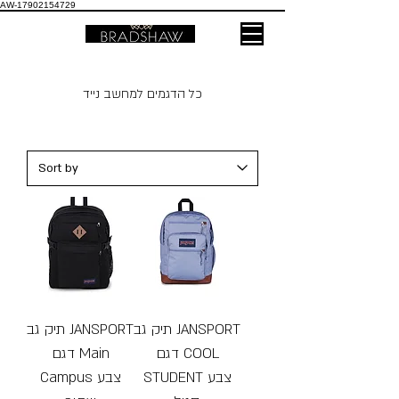
AW-17902154729
כל הדגמים למחשב נייד
תיק גב JANSPORT
תיק גב JANSPORT
דגם COOL
דגם Main
STUDENT צבע
Campus צבע