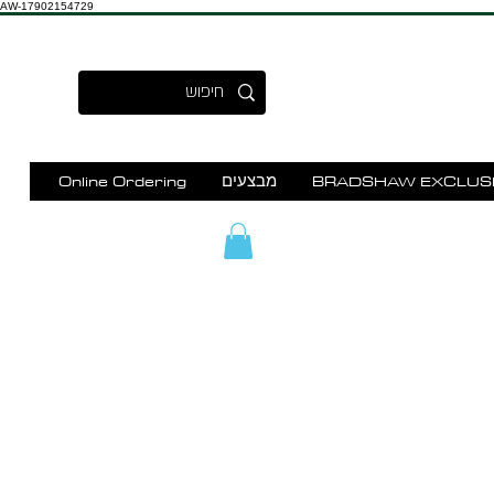
AW-17902154729
BRADSHAW EXCLUS
מבצעים
Online Ordering