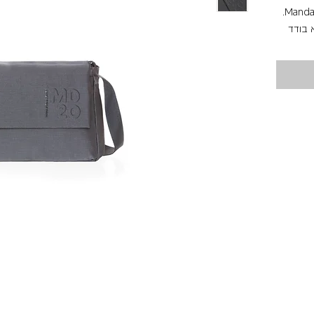
מיטריקס, החומר האייקוני של Mandarina Duck.
 בודד