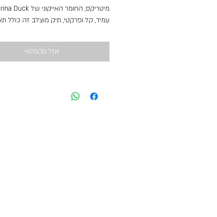
עמיד, קל ופרקטי, תיק מוצלב זה כולל תא
עם רוכסן ותר חיצוני.
משקל ומידות
אזל מהמלאי
מידות (ס"מ): 21x30x9
משקל: 0,4 ק"ג / 0.8 ל"ג