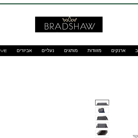
ב
ארנקים
מזוודות
מותגים
נעליים
אביזרים
IVE
ן ההיסטורי MD20, עשוי