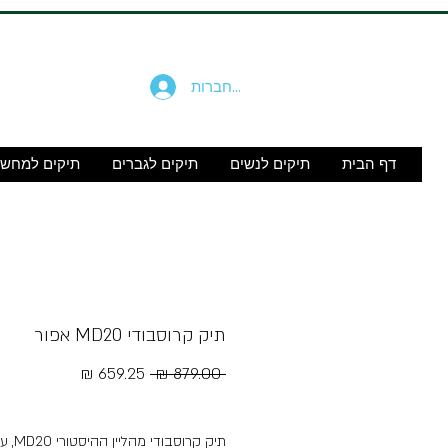
להתחברות
דף הבית
תיקים לנשים
תיקים לגברים
תיקים למחש
תיק קרוסבודי MD20 אפור
מחיר
מחיר
 ‏879.00 ‏₪ 
רגיל
מבצע
Free Shipping
תיק קרוסבודי מהליי