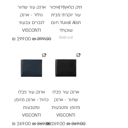
תיק קלאץ|יד|איפור
ארנק עור שחור
עור יוקרתי מבית
גולזר - ארנק
Yuval Alon חום
לגברים צבעוני
שוקולד
VISCONTI
Sold out
מחיר רגיל
מחיר מבצע
Free Shipping
ארנק עור פבלו
ארנק עור פבלו
שחור - ארנק
כחול - ארנק מזומן
מזומן ומטבעות
ומטבעות
VISCONTI
VISCONTI
מחיר רגיל
מחיר מבצע
מחיר רגיל
מחיר מבצע