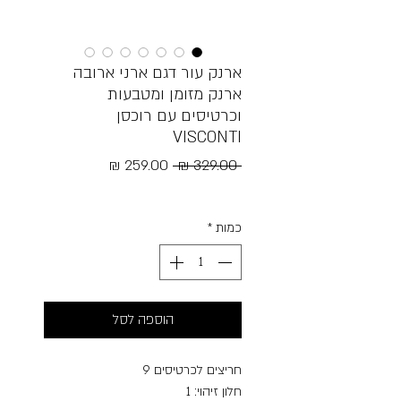
ארנק עור דגם ארני ארובה
ארנק מזומן ומטבעות
וכרטיסים עם רוכסן
VISCONTI
מחיר
מחיר
 ‏329.00 ‏₪ 
רגיל
מבצע
Free Shipping
כמות
*
הוספה לסל
חריצים לכרטיסים 9
חלון זיהוי: 1