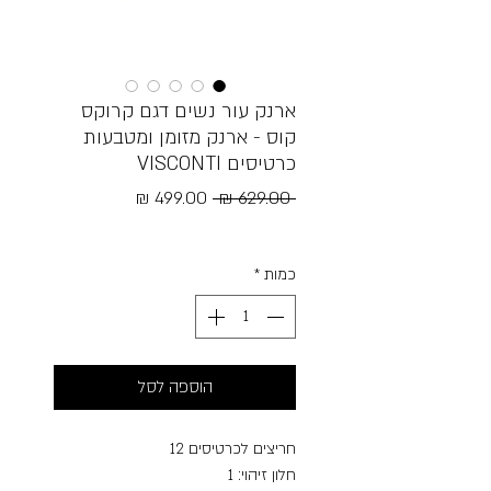
ארנק עור נשים דגם קרוקס
קוס - ארנק מזומן ומטבעות
כרטיסים VISCONTI
מחיר
מחיר
 ‏629.00 ‏₪ 
רגיל
מבצע
Free Shipping
כמות
*
הוספה לסל
חריצים לכרטיסים 12
חלון זיהוי: 1