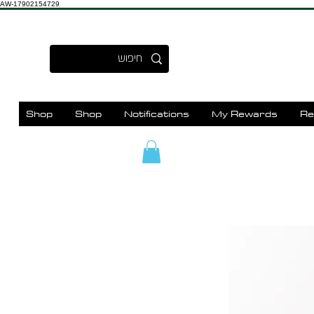
AW-17902154729
Shop
Shop
Notifications
My Rewards
Re