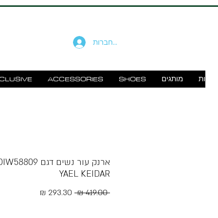
להתחברות
זוודות
מותגים
SHOES
ACCESSORIES
CLUSIVE
YAEL KEIDAR
מחיר
מחיר
 ‏419.00 ‏₪ 
רגיל
מבצע
Free Shipping