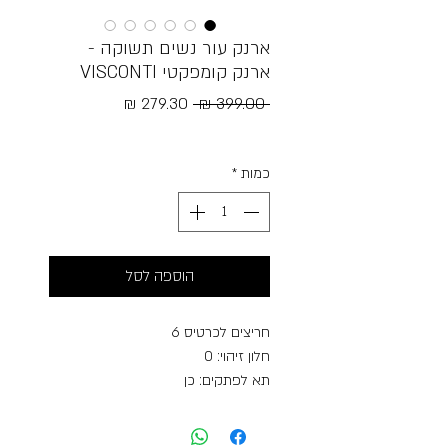
ארנק עור נשים תשוקה -
ארנק קומפקטי VISCONTI
מחיר
מחיר
 ‏399.00 ‏₪ 
רגיל
מבצע
Free Shipping
כמות
*
הוספה לסל
חריצים לכרטיס 6
חלון זיהוי: 0
תא לפתקים: כן
כיס למטבעות: כן, רוכסן אחורי
תלת-צדדי