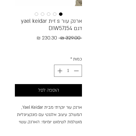
ארנק עור s זית yael keidar
דגם DIW57154
מחיר
מחיר
 ‏329.00 ‏₪ 
רגיל
מבצע
Free Shipping
כמות
*
הוספה לסל
ארנק עור יוקרתי מבית Yael Keidar,
המשלב עיצוב אלגנטי עם פונקציונליות
מושלמת לשימוש יומיומי. הארנק עשוי
מעור איכותי ורך במיוחד, בעל מראה