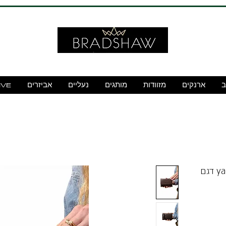
ב
ארנקים
מזוודות
מותגים
נעליים
אביזרים
IVE
ארנק עור s חום כהה yael keidar דגם