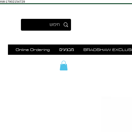
AW-17902154729
BRADSHAW EXCLUS
מבצעים
Online Ordering