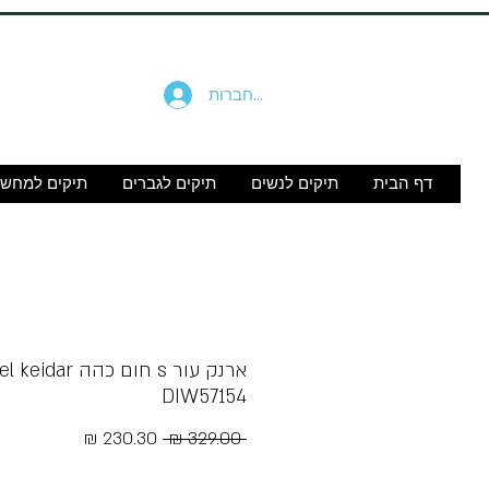
להתחברות
דף הבית
תיקים לנשים
תיקים לגברים
תיקים למחש
DIW57154
מחיר
מחיר
 ‏329.00 ‏₪ 
רגיל
מבצע
Free Shipping