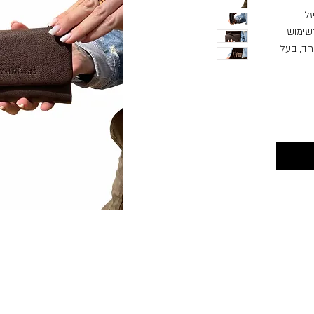
Yael Keid, המשלב
לשימוש
וחד, בעל
לו
 מבלי
: מקום
, וכן
נים,
 יש
גם בצד
ירות
ה
ה
נוסף,
חסון