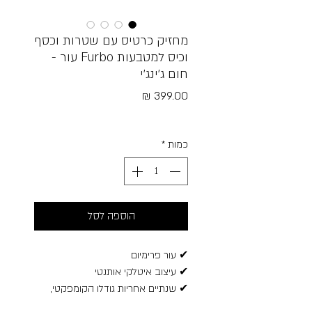
מחזיק כרטיס עם שטרות וכסף
וכיס למטבעות Furbo עור -
חום ג׳ינג׳י
מחיר
Free Shipping
כמות
*
הוספה לסל
✔ עור פרימיום
✔ עיצוב איטלקי אותנטי
✔ שנתיים אחריות גודלו הקומפקטי,
מאפשר לו להיכנס לכל כיס מכנסיים או