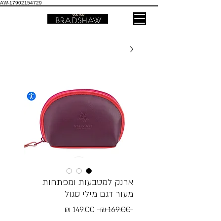
AW-17902154729
ארנק למטבעות ומפתחות
מעור דגם מילי סגול
מחיר
מחיר
 ‏169.00 ‏₪ 
רגיל
מבצע