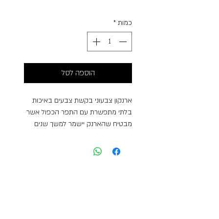
Free Shipping
כמות
*
הוספה לסל
ארנקון צבעוני בקשת צבעים באיכות
בלתי מתפשרת עם התפר הכפול אשר
מבטיח שהארנק יישמר למשך שנים
ולא יאבד מאיכותו. ארנק בצבע אדום,
מכיל תא עם רוכסן למטבעות ומחזיק
למפתח המאפשרים ארגון נוח וסדר.
משקל: 0.37 גרם
רוחב: 10 ס"מ
גובה: 8 ס