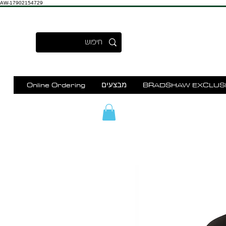
AW-17902154729
BRADSHAW EXCLUS
מבצעים
Online Ordering