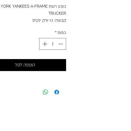
כובע רשת ORK YANKEES A-FRAME
TRUCKER
קבוצה: ניו יורק ינקיס
לוגו NEW YORK YANKEES במרכז
כמות
*
בצד שמאל,
ליגה: MLB
גזרה: TRUCKER
צבע: שחור/לבן
הוספה לסל