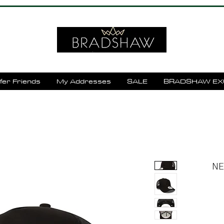
fer Friends
My Addresses
SALE
BRADSHAW EX
NEW