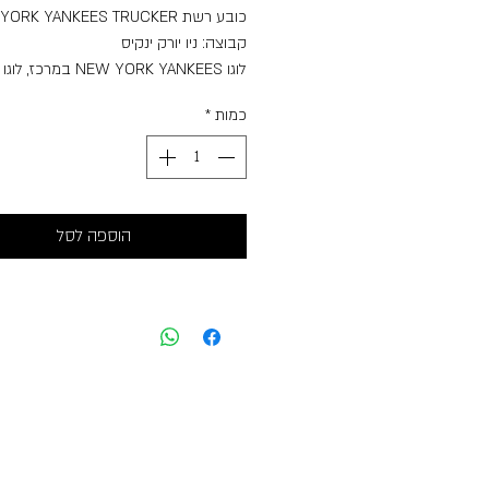
כובע רשת NEW YORK YANKEES TRUCKER
קבוצה: ניו יורק ינקיס
לוגו NEW YORK YANKEES במרכ
בצד שמאל,
כמות
*
ליגה: MLB
גזרה: TRUCKER
צבע: שחור/שחור
הוספה לסל