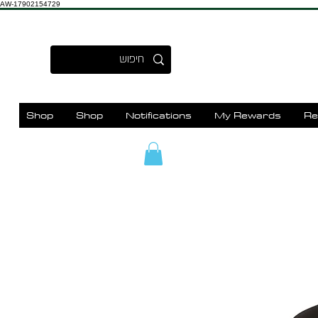
AW-17902154729
Shop
Shop
Notifications
My Rewards
Re