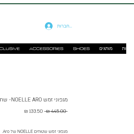
להתחברות
זוודות
מותגים
SHOES
ACCESSORIES
CLUSIVE
מגפוני זמש NOELLE ARO- שחור
מחיר
מחיר
 ‏445.00 ‏₪ 
רגיל
מבצע
Free Shipping
מגפוני זמש שטוחים NOELLE של Aro.