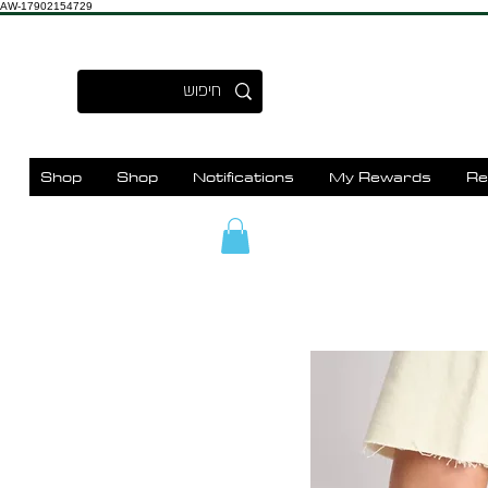
AW-17902154729
Shop
Shop
Notifications
My Rewards
Re