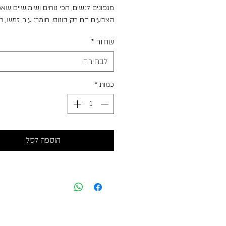
מגפונים לנשים, הכי נוחים ושימושיים שא
הצבעים הם רק בונוס. חומר: עור, זמש, ר
נשלפת
שחור
*
מרכיבים נוספים: סוליית גומי, רוכסן צד
קטגוריה: מגפונים, נעליים שטוחות
לבחירה
איך שומרים עליי: אין לכבס את הנעליים, 
להשאיר את הנעליים במקום בו יהיו חשופ
כמות
*
רב לשמש ולרטיבות
הוספה לסל