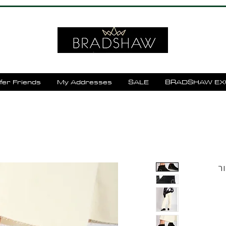
fer Friends
My Addresses
SALE
BRADSHAW EX