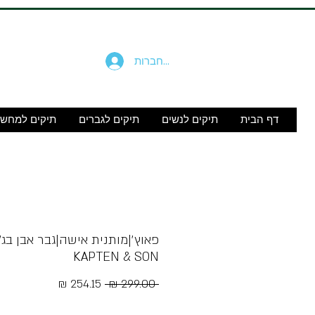
להתחברות
דף הבית
תיקים לנשים
תיקים לגברים
תיקים למחש
פאוץ׳|מותנית אישה|גבר אבן בג׳
KAPTEN & SON
מחיר
מחיר
 ‏299.00 ‏₪ 
רגיל
מבצע
Free Shipping