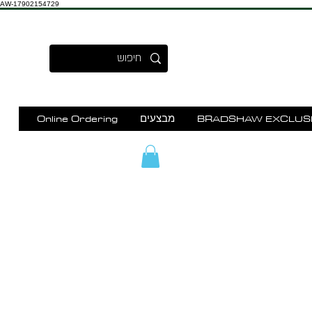
AW-17902154729
BRADSHAW EXCLUS
מבצעים
Online Ordering