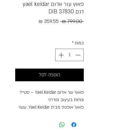
פאוץ עור אדום yael keidar
דגם DIB 37830
מחיר
מחיר
 ‏799.00 ‏₪ 
רגיל
מבצע
Free Shipping
כמות
*
הוספה לסל
פאוץ’ עור אדום Yael Keidar – סטייל
ונוחות בעיצוב מודרני
פאוץ’ אופנתי מבית Yael Keidar, עשוי
מעור איכותי ורך במיוחד בגוון אדום
עמוק ומרשים. העיצוב המודרני
והאלגנטי משתלב בקלות עם כל לוק –
יומיומי או ערב – ומעניק מראה עדכני