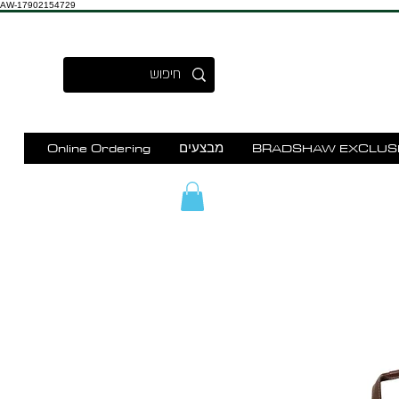
AW-17902154729
BRADSHAW EXCLUS
מבצעים
Online Ordering