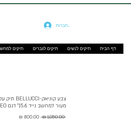
להתחברות
דף הבית
תיקים לנשים
תיקים לגברים
תיקים למחש
צבע קוניאק-ELLUCCI
מעור למחשב נייד 15.6" דגם AMADEO
מחיר
מחיר
 ‏1,050.00 ‏₪ 
רגיל
מבצע
Free Shipping