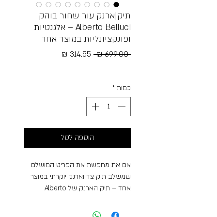
תיק|ארנק עור שחור בוהק
Alberto Belluci – אלגנטיות
ופונקציונליות במוצר אחד
מחיר
מחיר
 ‏699.00 ‏₪ 
רגיל
מבצע
Free Shipping
כמות
*
הוספה לסל
אם את מחפשת את הפריט המושלם
שמשלב תיק צד וארנק יוקרתי במוצר
אחד – תיק הארנק של Alberto
Belluci הוא הבחירה המושלמת. עיצוב
אלגנטי, איכות בלתי מתפשרת וחלוקה