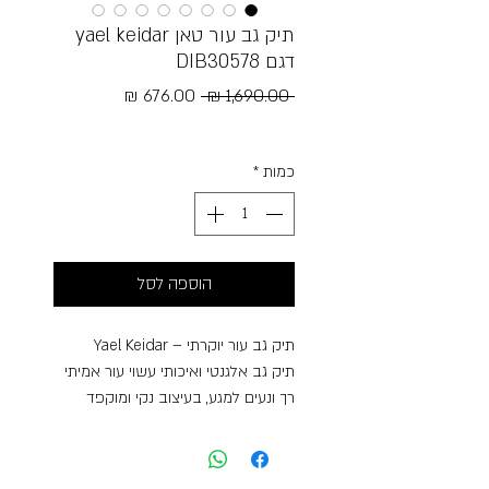
תיק גב עור טאן yael keidar
דגם DIB30578
מחיר
מחיר
 ‏1,690.00 ‏₪ 
רגיל
מבצע
Free Shipping
כמות
*
הוספה לסל
תיק גב עור יוקרתי – Yael Keidar
תיק גב אלגנטי ואיכותי עשוי עור אמיתי
רך ונעים למגע, בעיצוב נקי ומוקפד
המשלב בין סטייל על־זמני לנוחות
יומיומית. התיק מתאפיין במראה קלאסי
עם נוכחות, ומתאים לשימוש יומיומי,