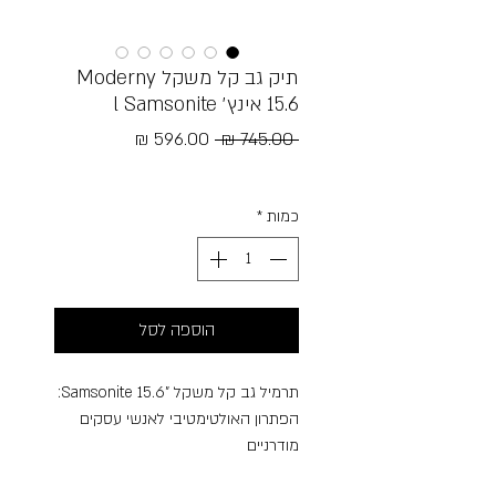
תיק גב קל משקל Moderny
15.6 אינץ׳ l Samsonite
מחיר
מחיר
 ‏745.00 ‏₪ 
רגיל
מבצע
Free Shipping
כמות
*
הוספה לסל
תרמיל גב קל משקל "Samsonite 15.6:
הפתרון האולטימטיבי לאנשי עסקים
מודרניים
מחפשים **תרמיל גב קל משקל