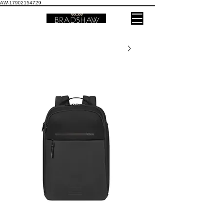
AW-17902154729