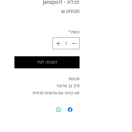
תכלת - jansport
מחיר
Free Shipping
כמות
*
הוספה לסל
תכונות
2/3 גב מרופד
תא קדמי עם ארגונית פנימית
תא מרכזי גדול
ידית לנשיאה
מאפיינים
• משקל: 300 גרם
• נפח: 25 ליטר