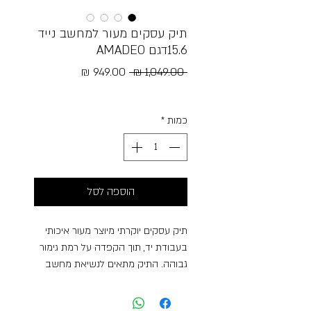
תיק עסקים מעור למחשב נייד
15.6דגם AMADEO
מחיר
מחיר
 ‏1,049.00 ‏₪ 
רגיל
מבצע
Free Shipping
כמות
*
הוספה לסל
תיק עסקים יוקרתי מיוצר מעור איכותי
בעבודת יד, תוך הקפדה על רמת גימור
גבוהה. התיק מתאים לנשיאת מחשב
נייד עד 15.6 אינץ’. התיק מכיל 2 תאים
גדולים עם 2 סגירות רוכסן, תא ייעודי