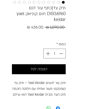
תיק צד|כתף עור דגם
DIB36960 חום קוניאק yael
keidar
מחיר
מחיר
 ‏1,090.00 ‏₪ 
רגיל
מבצע
Free Shipping
כמות
*
הוספה לסל
תיק עור לנשים Yael Keidar – תיק צד
קומפקטי מעור אמיתי עם חלוקה חכמה
תיק הצד מבית Yael Keidar הוא שילוב
מושלם של עיצוב קלאסי, איכות בלתי
מתפשרת ופונקציונליות יומיומית. עשוי