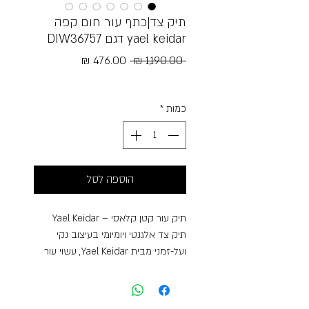
תיק צד|כתף עור חום קפה
yael keidar דגם DIW36757
מחיר
מחיר
 ‏1,190.00 ‏₪ 
רגיל
מבצע
Free Shipping
כמות
*
הוספה לסל
תיק עור קטן קלאסי – Yael Keidar
תיק צד אלגנטי ויומיומי בעיצוב נקי
ועל-זמני מבית Yael Keidar, עשוי עור
איכותי במרקם רך ונעים למגע, המעניק
מראה יוקרתי עם נוכחות עדינה.
התיק בעל מבנה קומפקטי אך חכם,