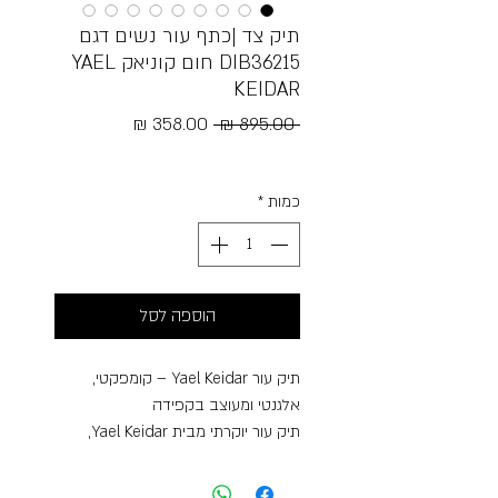
תיק צד |כתף עור נשים דגם
DIB36215 חום קוניאק YAEL
KEIDAR
מחיר
מחיר
 ‏895.00 ‏₪ 
רגיל
מבצע
Free Shipping
כמות
*
הוספה לסל
תיק עור Yael Keidar – קומפקטי,
אלגנטי ומעוצב בקפידה
תיק עור יוקרתי מבית Yael Keidar,
המשלב עיצוב קלאסי עם פונקציונליות
מושלמת לשימוש יומיומי. עשוי מעור