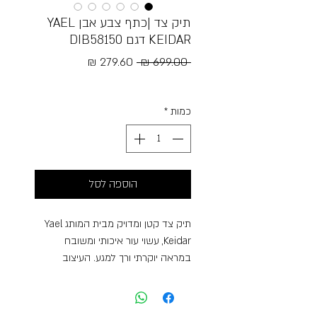
תיק צד |כתף צבע אבן YAEL
KEIDAR דגם DIB58150
מחיר
מחיר
 ‏699.00 ‏₪ 
רגיל
מבצע
Free Shipping
כמות
*
הוספה לסל
תיק צד קטן ומדויק מבית המותג Yael
Keidar, עשוי עור איכותי ומשובח
במראה יוקרתי ורך למגע. העיצוב
האלגנטי בשילוב גוון הטורקיז העמוק
והקליעה הדקורטיבית בחזית מעניקים
לתיק מראה אופנתי, נקי ועל־זמני