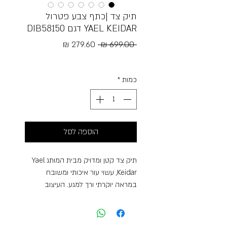
תיק צד |כתף צבע פטרול
YAEL KEIDAR דגם DIB58150
מחיר
מחיר
 ‏699.00 ‏₪ 
רגיל
מבצע
Free Shipping
כמות
*
הוספה לסל
תיק צד קטן ומדויק מבית המותג Yael
Keidar, עשוי עור איכותי ומשובח
במראה יוקרתי ורך למגע. העיצוב
האלגנטי בשילוב גוון הטורקיז העמוק
והקליעה הדקורטיבית בחזית מעניקים
לתיק מראה אופנתי, נקי ועל־זמני