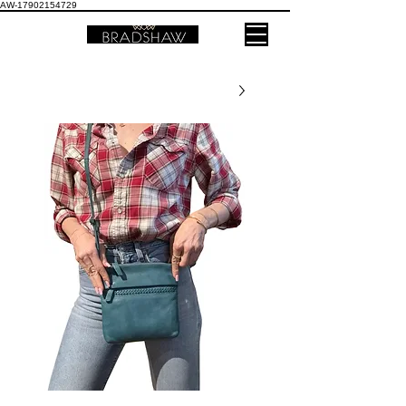
AW-17902154729