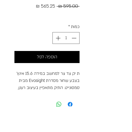
מחיר
מחיר
 ‏595.00 ‏₪ 
רגיל
מבצע
Free Shipping
כמות
*
הוספה לסל
ת יק צד צר למחשב במידה 15.6 אינץ’
בצבע שחור מסדרת Evosight מבית
סמסונייט. התיק מתאפיין בעיצוב רענן,
מודרני וחדשני, המשלב את האופי
האייקוני של הסדרה הקודמת Vectura
Evo עם טוויסט עכשווי ומיוחד. לתיק תא
מרכזי מרופד למחשב במידה “15.6, תא
קטן יותר מרופד לטאבלט במידה “10.5,
תא קטן קדמי המהווה ארגונית, כיס