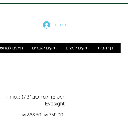
להתחברות
דף הבית
תיקים לנשים
תיקים לגברים
תיקים למחש
תיק צד למחשב “17.3 מסדרה
Evosight
מחיר
מחיר
 ‏765.00 ‏₪ 
רגיל
מבצע
Free Shipping