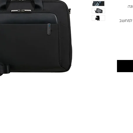
נה
י למחשב
 אינץ’ ותא ייעודי לטאבלט 10.5 אינץ’. כיס
חכם
מטעם