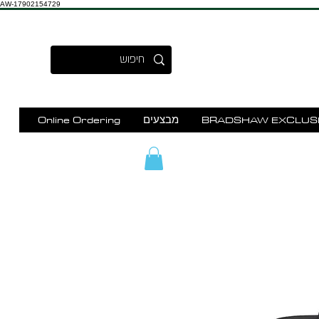
AW-17902154729
BRADSHAW EXCLUS
מבצעים
Online Ordering