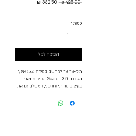
מחיר
מחיר
 ‏425.00 ‏₪ 
רגיל
מבצע
Free Shipping
כמות
*
הוספה לסל
תיק-צד צר למחשב במידה 15.6 אינץ’
מסדרת Guardit 3.0 התיק מתאפיין
בעיצוב מודרני וחדשני, המשלב גם את
האופי האייקוני של הסדרה הקודמת
Guardit 2.0. לתיק תא מרכזי מרופד
למחשב במידת 15.6 אינץ’ ,תא קטן יותר
מרופד לטאבלט במידה 10.5 אינץ’, תא
קטן קדמי המהווה ארגונית, ידית נשיאה
עליונה, רצועת נשיאה מודולרית