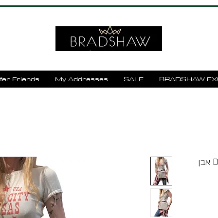
fer Friends
My Addresses
SALE
BRADSHAW EX
תיק צד קלוע עור דגם DIB30286 אבן