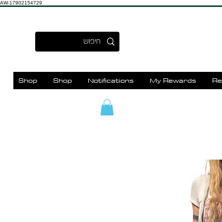
AW-17902154729
Shop
Shop
Notifications
My Rewards
Re