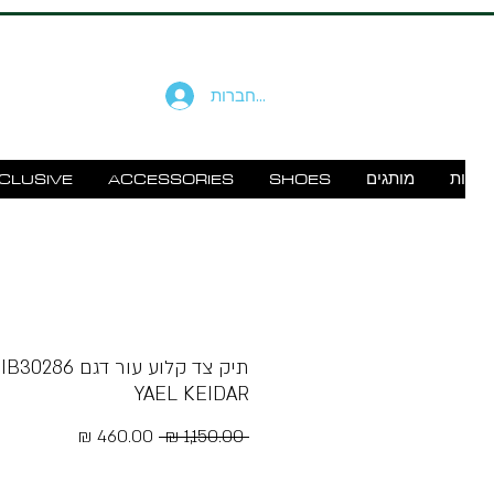
להתחברות
זוודות
מותגים
SHOES
ACCESSORIES
CLUSIVE
YAEL KEIDAR
מחיר
מחיר
 ‏1,150.00 ‏₪ 
רגיל
מבצע
Free Shipping