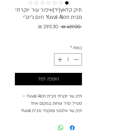
תיק קלאץ|יד|איפור עור יוקרתי
מבית Yuval Alon חום ג׳ינג׳י
מחיר
מחיר
 ‏419.00 ‏₪ 
רגיל
מבצע
Free Shipping
כמות
*
הוספה לסל
תיק עור יוקרתי מבית Yuval Alon –
סטייל, סדר ונוחות במקום אחד
תיק עור אלגנטי ומוקפד מבית Yuval
Alon, עשוי עור איכותי בגימור טבעי
ועשיר, עם טקסטורה ייחודית שמדגישה
את היוקרה והאותנטיות של החומר. הגוון