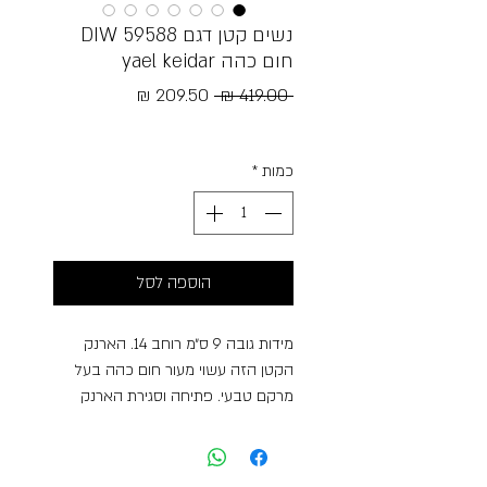
נשים קטן דגם DIW 59588
חום כהה yael keidar
מחיר
מחיר
 ‏419.00 ‏₪ 
רגיל
מבצע
Free Shipping
כמות
*
הוספה לסל
מידות גובה 9 ס״מ רוחב 14. הארנק
הקטן הזה עשוי מעור חום כהה בעל
מרקם טבעי. פתיחה וסגירת הארנק
בעזרת מגנט הוא כולל תא קדמי עם
רוכסן קטן, המאפשר גישה נוחה
לאחסון, וסגירה נוספת עם רוכסן סביב