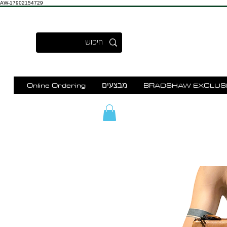
AW-17902154729
BRADSHAW EXCLUS
מבצעים
Online Ordering