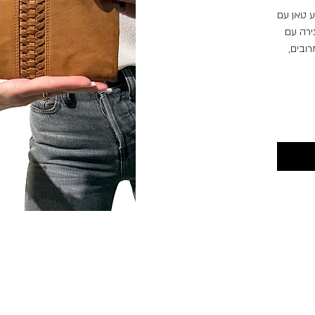
 בצבע טאן עם
ירה עם
ובים,
ון
אופנתי,