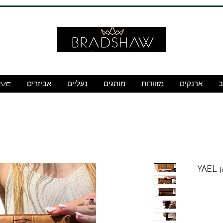
ב
ארנקים
מזוודות
מותגים
נעליים
אביזרים
IVE
ארנק עור L דגם DIW55623 טאן YAEL