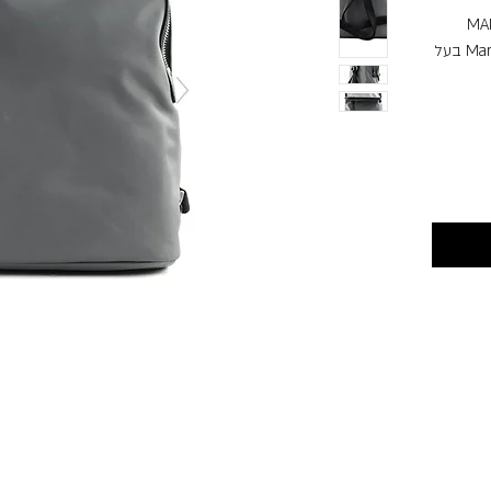
MAND
העשוי בד נילון מבריק של Mandarina Duck בעל
לשימוש
ימיים
ל לפרקטי