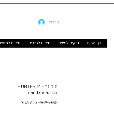
להתחברות
דף הבית
תיקים לנשים
תיקים לגברים
תיקים למחש
תיק גב - HUNTER M
mandarinaduck
מחיר
מחיר
 ‏799.00 ‏₪ 
רגיל
מבצע
Free Shipping