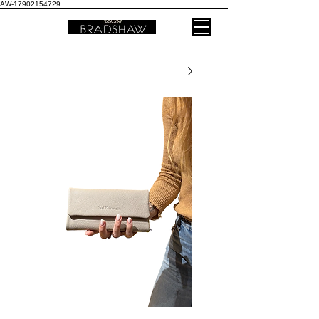
AW-17902154729