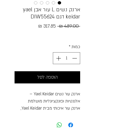
ארנק נשים L עור אבן yael
keidar דגם DIW55624
מחיר
מחיר
 ‏489.00 ‏₪ 
רגיל
מבצע
Free Shipping
כמות
*
הוספה לסל
ארנק עור נשים Yael Keidar –
אלגנטיות ופונקציונליות מושלמת
ארנק עור איכותי מבית Yael Keidar,
בעיצוב קלאסי ונקי שמשלב יוקרה עם
שימוש יומיומי נוח במיוחד. עשוי מעור
אמיתי במרקם טבעי ועדין, עם גימור