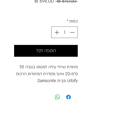
מחיר
מחיר
 ‏870.00 ‏₪ 
רגיל
מבצע
Free Shipping
כמות
*
הוספה לסל
מזוודת טרולי עליה למטוס בגובה 55
ס”מ/20 אינץ’ מסדרת המזוודות הרכות
Urbify מבית Samsonite.
סדרת מזוודות מושלמת – בסיסית, נוחה
ומעוצבת. עשויה פוליאסטר עם הרחבה
לנפח של 46 ליטר! המאפשרת משקל
ממוצע לאריזה של כ- 10 ק”ג, 4 גלגלים
כפולים המאפשרים נסיעה נוחה וחלקה.
סגירות רוכסנים, מנעול קומבינציה TSA,