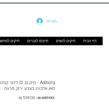
להתחברות
דף הבית
תיקים לנשים
תיקים לגברים
תיקים למחש
Aalborg - תיק גב 12 ליט
סאן אלבורג בצבע ירוק מרווה
מחיר
מחיר
 ‏689.00 ‏₪ 
רגיל
מבצע
Free Shipping