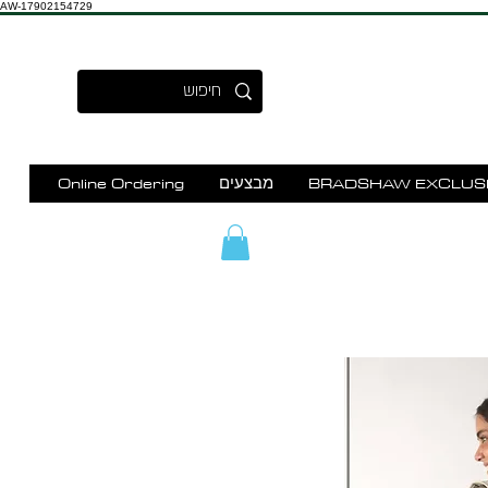
AW-17902154729
BRADSHAW EXCLUS
מבצעים
Online Ordering